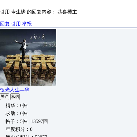
引用 今生缘 的回复内容： 恭喜楼主
回复
引用
举报
银光人生—华
关注
私信
精华：0帖
求助：0帖
帖子：5帖 | 13597回
年度积分：0