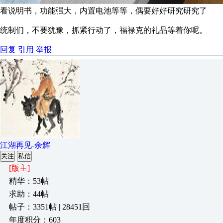
看说明书，功能强大，内置电池等等，偶要好好研究研究了
统制们，不要犹豫，抓紧行动了，福禄克的礼品等着你呢。
回复
引用
举报
江湖再见-余辉
关注
私信
[版主]
精华：53帖
求助：44帖
帖子：3351帖 | 28451回
年度积分：603