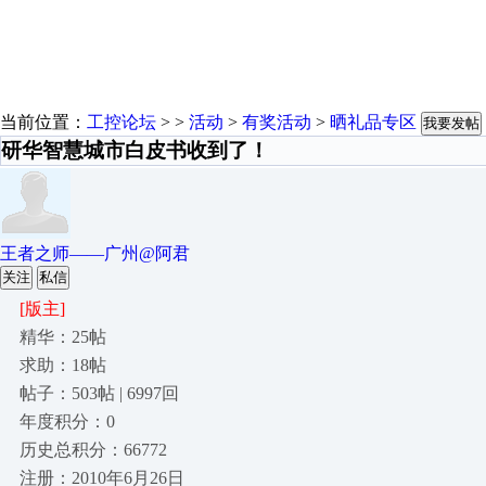
当前位置：
工控论坛
> >
活动
>
有奖活动
>
晒礼品专区
我要发帖
研华智慧城市白皮书收到了！
王者之师——广州@阿君
关注
私信
[版主]
精华：25帖
求助：18帖
帖子：503帖 | 6997回
年度积分：0
历史总积分：66772
注册：2010年6月26日