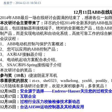
发表于：2014-12-11 16:56:13
12月11日ABB在
2014年ABB最后一场在线研讨会圆满的结束了，感谢各位一如
本次研讨会主要带来了：
详尽的介绍2014年全新系列的ABB
益点，包括接触器和接线端子。绝对的全新概念产品，结合AB
制产品，而是实现电动机和自动化系统，高效可靠工作的综合解
会议议程：
1、 ABB电动机控制与保护方案概述；
2、 您可以应用的ABB控制产品；
3、 AX和AF接触器介绍；
4、 电动机起动方案配合表介绍。
5、 SNAC和PI-Spring接线端子介绍
本次研讨会的奖品：
参与奖（10名）:
捷波朗蓝牙耳机
恭喜获奖的朋友：
zt-cs、she0323、wzdkelong、yzx66、postl
12月陆续有多场研讨会要开，欢迎大家积极参与，多拿奖品！
12月16日：
安全源于选择——Endress+Hauser关注您的过程安
12月17日：
互联企业
12月18日：
过程行业压力校验检修技术新动态
12月25日：
台达AH500运动控制器及其经典应用