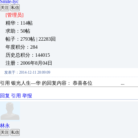
Smile-lyc
关注
私信
[管理员]
精华：114帖
求助：50帖
帖子：2793帖 | 22283回
年度积分：284
历史总积分：144015
注册：2006年8月04日
发表于：2014-12-11 20:09:09
引用 银光人生—华 的回复内容： 恭喜各位 ...
回复
引用
举报
林永
关注
私信