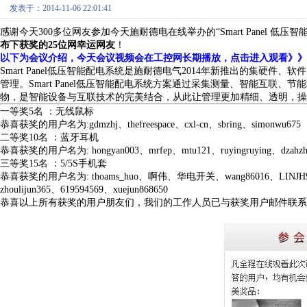
发表于：2014-11-06 22:01:41
感谢今天300多位网友参加今天施耐德电在线举办的“Smart Panel 
布下获奖的25位网幸运网友
！
以下为会议介绍，今天会议视频会在工控网长期播放，点击进入观看》》
Smart Panel低压智能配电系统是施耐德电气2014年新推出的集硬
管理。Smart Panel低压智能配电系统方案通过采集测量、智能互联、节能
物，是智能设备与互联技术的完美结合，从此让管理更加精细、透明，操
一等奖5名 ：无线鼠标
恭喜获奖的用户名为:gdmzhj、thefreespace、cxl-cn、sbring、simonwu675
二等奖10名 ：蓝牙耳机
恭喜获奖的用户名为: hongyan003、mrfep、mtu121、ruyingruying、dzahzhj、s
三等奖15名 ：5/5S手机套
恭喜获奖的用户名为: thoams_huo、啊伟、华电开关、wang86016、LINJH9、jz3154
zhoulijun365、619594569、xuejun868650
恭喜以上所有获奖的用户朋友们，我们的工作人员已与获奖用户邮件联系