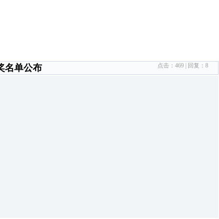
点击：
469
| 回复：
8
中奖名单公布