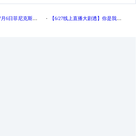
菲尼克斯在线研讨会即得
【6/27线上直播大剧透】你是我的眼，倍加福R2000让智造就在眼前
·