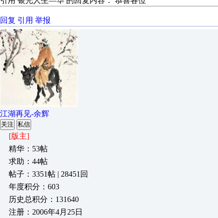
引用 银光人生—华 的回复内容： 恭喜各位
回复
引用
举报
江湖再见-余辉
关注
私信
[版主]
精华：53帖
求助：44帖
帖子：3351帖 | 28451回
年度积分：603
历史总积分：131640
注册：2006年4月25日