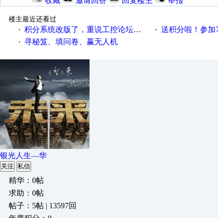
收藏
邀请回答
回复楼主
举报
楼主最近还看过
积分系统改版了，重说工控论坛积分那点事儿……
送积分啦！参加7月6日
·
·
寻秘笈、填问卷、赢无人机
·
银光人生—华
关注
私信
精华：0帖
求助：0帖
帖子：5帖 | 13597回