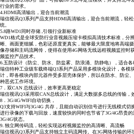
行业的需求。
4.HDMI高清输出，迎合当前潮流
瑞信视讯Q3系列产品支持HDMI高清输出，迎合当前潮流，轻
统。
5.8路WD1同时存储 ,引领行业新标准
WD1格式是全球安防行业音视频压缩卡模拟高清技术标准，分辨率
晰、画面更细腻，色彩还原度更真实，能够最大限度地将高端摄像
像存储和主码流网传，使得在使用4G网络无线远程视频监控时
频监控产品技术。
6.五防设计（防尘、防水、防盐雾、防浪涌、防静电），适合各
瑞信特种工业级车载终端Q3系列产品采用多模块化设计，各模
计，即各模块内部元器件受多层壳体保护，所以在防水、防尘
种恶劣工作环境。
7．双CAN 总线设计，效率更高更稳定
瑞信视讯Q3采用双CAN总线设计，满足大数据多总线的传输，
8．3G/4G/WIFI自动切换，
Q3支持WIFI与3G/4G 共存，且能自动识别信号进行无线模式
进行录像的下载与回放，速度较快的同时也节省了3G/4G昂贵的
3G/4G状态。
9. 独立网传码流，轻松实现远程视频监控的高清晰、高流畅
瑞信视讯Q3系列产品支持独立主码流网传。在3G网络传输的环