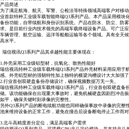
产品简述
为了满足航海、航天、军警、公检法等特殊领域高端客户对移
业首款特种工业级车载智能终端Q3系列产品。本产品采用模块
备份功能，自带续航和身份识别系统。产品在防水、防尘、防
求。是目前行业内技术领先的高端车载终端设备产品。可广泛
车辆管理、航空运输、远洋等船舶运输等各个领域。具有全天
高水平。
瑞信视讯Q3系列产品其卓越性能主要体现在：
1.外壳采用工业级铝型材，抗氧化、散热性能好
瑞信视讯特种工业级车载终端Q3系列产品外壳材料采用应用于航
感。外壳铝型材的强韧特性加上独特的横梁沟槽设计大大加强了
2.行业首创双硬盘备份存储设计，确保视频数据万无一失。
瑞信视讯特种工业级车载终端Q3系列产品，行业首创双硬盘备
储。该功能确保在出现重大事故时，避免机械硬盘因剧烈冲击
如平，确保关键时刻录像的完整性。
另外Q3系列产品的断电续航功能也同样确保事故中录像的完整
池来维持设备的正常工作，避免在撞击后设备断电停止工作而对
3.北斗高精度差分定位，满足高端客户需求
瑞信视讯Q3系列产品，可搭载GPS/北斗定位模块，并支持北