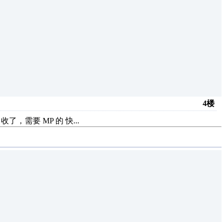
4楼
，需要 MP 的 快...