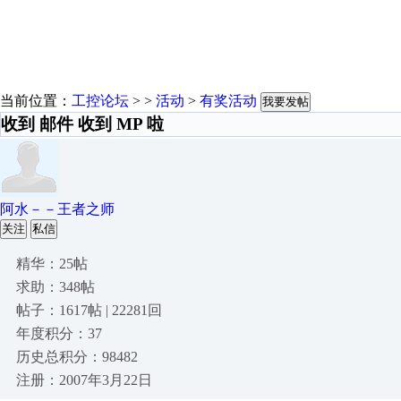
当前位置：
工控论坛
> >
活动
>
有奖活动
我要发帖
收到 邮件 收到 MP 啦
阿水－－王者之师
关注
私信
精华：25帖
求助：348帖
帖子：1617帖 | 22281回
年度积分：37
历史总积分：98482
注册：2007年3月22日