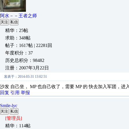
阿水－－王者之师
关注
私信
精华：25帖
求助：348帖
帖子：1617帖 | 22281回
年度积分：37
历史总积分：98482
注册：2007年3月22日
发表于：2014-03-31 13:02:51
沙发 自己坐， MP 也自己收了，需要 MP 的 快去加入军团，
回复
引用
举报
Smile-lyc
关注
私信
[管理员]
精华：114帖