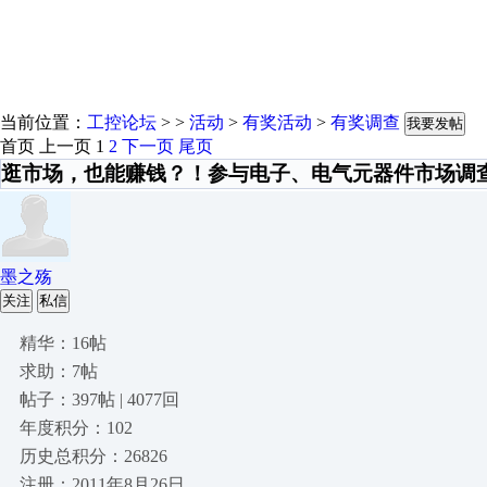
当前位置：
工控论坛
> >
活动
>
有奖活动
>
有奖调查
我要发帖
首页
上一页
1
2
下一页
尾页
逛市场，也能赚钱？！参与电子、电气元器件市场调查，赢
墨之殇
关注
私信
精华：16帖
求助：7帖
帖子：397帖 | 4077回
年度积分：102
历史总积分：26826
注册：2011年8月26日