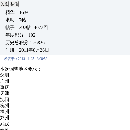
关注
私信
精华：16帖
求助：7帖
帖子：397帖 | 4077回
年度积分：102
历史总积分：26826
注册：2011年8月26日
发表于：2013-11-25 18:00:52
本次调查地区要求：
深圳
广州
重庆
天津
沈阳
杭州
福州
郑州
武汉
长沙