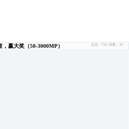
点击：
758
| 回复：
34
大奖（50-3000MP）