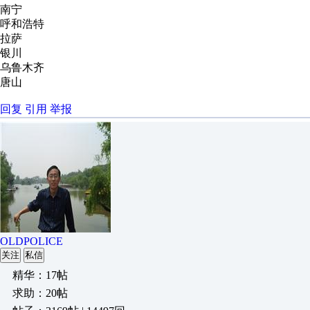
南宁
呼和浩特
拉萨
银川
乌鲁木齐
唐山
回复
引用
举报
OLDPOLICE
关注
私信
精华：17帖
求助：20帖