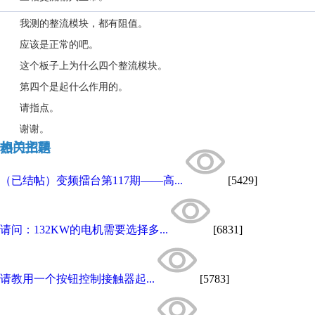
我测的整流模块，都有阻值。
应该是正常的吧。
这个板子上为什么四个整流模块。
第四个是起什么作用的。
请指点。
谢谢。
热门招聘
相关主题
（已结帖）变频擂台第117期——高...
[5429]
请问：132KW的电机需要选择多...
[6831]
请教用一个按钮控制接触器起...
[5783]