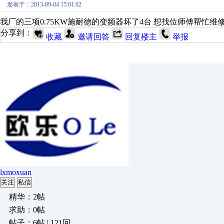
发表于：2013-09-04 15:01:02
我厂的三项0.75KW施耐德的变频器坏了4台 想找位师傅帮忙维修 
分享到：
收藏
邀请回答
回复楼主
举报
lxmoxuan
关注
私信
精华：2帖
求助：0帖
帖子：6帖 | 121回