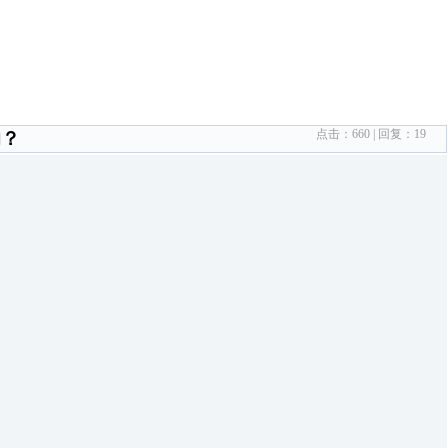
点击：
660
| 回复：
19
响？