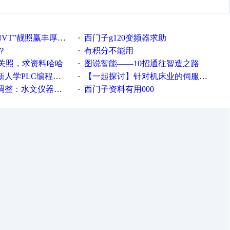
VT”靓照赢丰厚礼品
西门子g120变频器求助
·
？
有积分不能用
·
关照，求资料哈哈
图说智能——10招通往智造之路
·
PLC编程的心得体会
【一起探讨】针对机床业的伺服系统发展，您的期望是什么？
·
等19类产品取消事前生产许可
西门子资料有用000
·