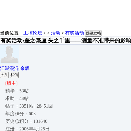
当前位置：
工控论坛
> >
活动
>
有奖活动
我要发帖
有奖活动:差之毫厘 失之千里——测量不准带来的影
江湖混混-余辉
关注
私信
[版主]
精华：53帖
求助：44帖
帖子：3351帖 | 28451回
年度积分：603
历史总积分：131640
注册：2006年4月25日