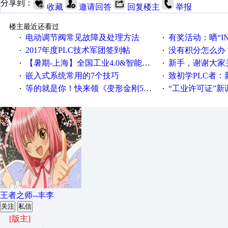
分享到：
收藏
邀请回答
回复楼主
举报
楼主最近还看过
电动调节阀常见故障及处理方法
有奖活动：晒“IN
·
·
2017年度PLC技术军团签到帖
没有积分怎么办
·
·
【暑期-上海】全国工业4.0&智能制造高级培训班通知！
新手，谢谢大家
·
·
嵌入式系统常用的7个技巧
致初学PLC者：新人学
·
·
等的就是你！快来领《变形金刚5》观影券
“工业许可证”新调整：水文仪器
·
·
王者之师--丰李
关注
私信
[版主]