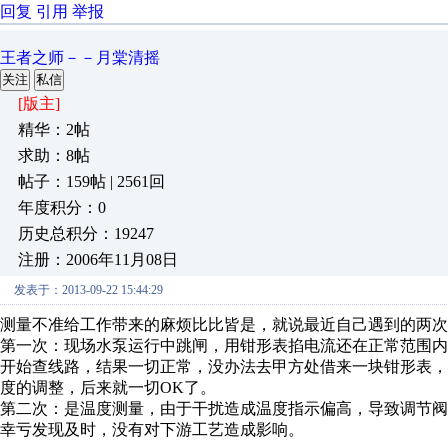
回复
引用
举报
王者之师－－月棠清摇
关注
私信
[版主]
精华：2帖
求助：8帖
帖子：159帖 | 2561回
年度积分：0
历史总积分：19247
注册：2006年11月08日
发表于：2013-09-22 15:44:29
测量不准给工作带来的麻烦比比皆是，就说最近自己遇到的两次
第一次：现场水泵运行中跳闸，用钳形表掐电流还在正常范围
开始查线路，结果一切正常，没办法去甲方处借来一块钳形表
度的调整，后来就一切OK了。
第二次：是温度测量，由于干扰造成温度指示偏高，导致调节
幸亏发现及时，没有对下游工艺造成影响。