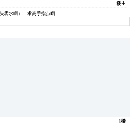
楼主
)，一头雾水啊），求高手指点啊
1楼