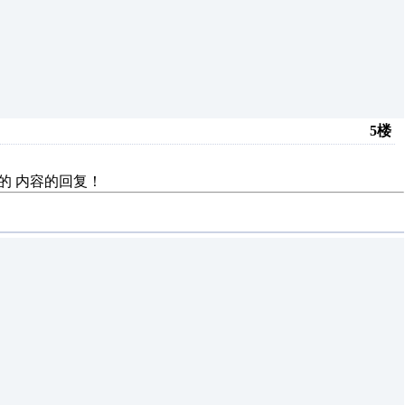
5楼
数的
内容的回复！