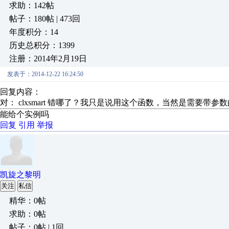
求助：142帖
帖子：180帖 | 473回
年度积分：14
历史总积分：1399
注册：2014年2月19日
发表于：2014-12-22 16:24:50
回复内容：
对： clxsmart
错哪了？我只是说用这个函数，当然是需要带参
能给个实例吗
回复
引用
举报
凯旋之黎明
关注
私信
精华：0帖
求助：0帖
帖子：0帖 | 1回