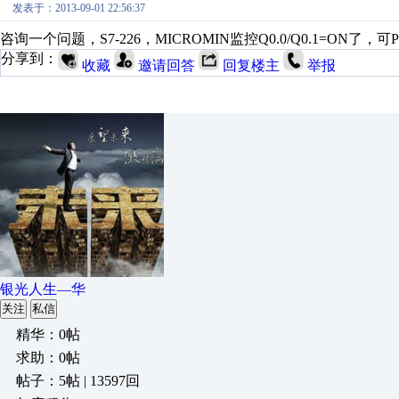
发表于：2013-09-01 22:56:37
咨询一个问题，S7-226，MICROMIN监控Q0.0/Q0.1=ON
分享到：
收藏
邀请回答
回复楼主
举报
银光人生—华
关注
私信
精华：0帖
求助：0帖
帖子：5帖 | 13597回