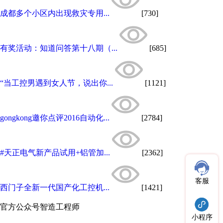
成都多个小区内出现救灾专用...
[730]
有奖活动：知道问答第十八期（...
[685]
“当工控男遇到女人节，说出你...
[1121]
gongkong邀你点评2016自动化...
[2784]
#天正电气新产品试用+铝管加...
[2362]
客服
西门子全新一代国产化工控机...
[1421]
官方公众号
智造工程师
小程序