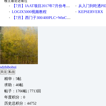
楼主最近还看过
【7月】IAAT项目2017年7月份考试通知！
从入门到吃透PI
·
·
LOGIX5000视频教程
KEPSERVERX
·
·
【7月】西门子300/400PLC+WinCC技术培训班通知！
·
sdzhibohui
关注
私信
精华：5帖
求助：46帖
帖子：1766帖 | 7713回
年度积分：0
历史总积分：44752