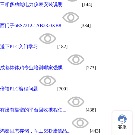
三相多功能电力仪表安装说明
[144]
西门子6ES7212-1AB23-0XB8
[334]
送下PLC入门学习
[182]
成都钵钵鸡专业培训哪家强飘...
[273]
倍福PLC编程问题
[700]
有没有靠谱的平台回收携程任...
[438]
客服
鸿秦固态存储，军工SSD诚信品...
[443]