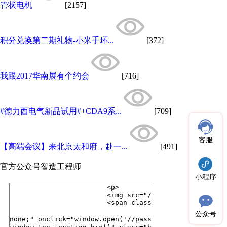
管状电机
[2157]
积分兑换第二期礼物-小米手环...
[372]
我跟2017华南展有个约会
[716]
#德力西电气新品试用#+CDA9系...
[709]
客服
【高端会议】来北京太和府，赴一...
[491]
官方公众号
智造工程师
小程序
公众号