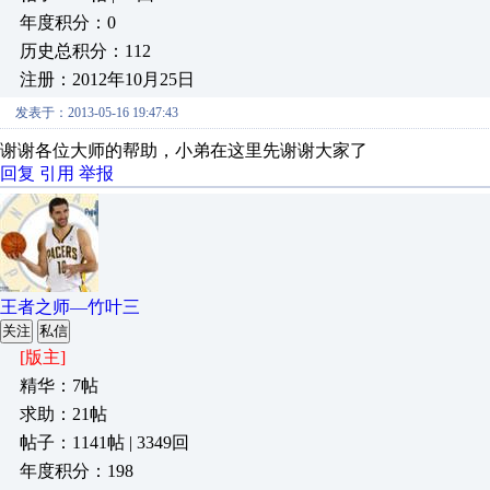
年度积分：0
历史总积分：112
注册：2012年10月25日
发表于：2013-05-16 19:47:43
谢谢各位大师的帮助，小弟在这里先谢谢大家了
回复
引用
举报
王者之师—竹叶三
关注
私信
[版主]
精华：7帖
求助：21帖
帖子：1141帖 | 3349回
年度积分：198