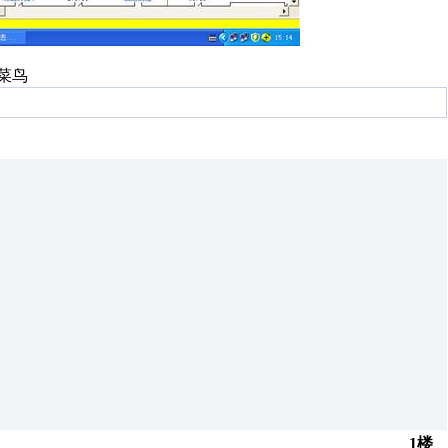
菜鸟
1楼