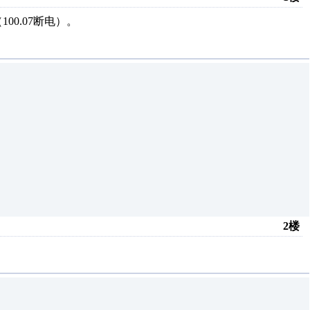
00.07断电）。
2楼