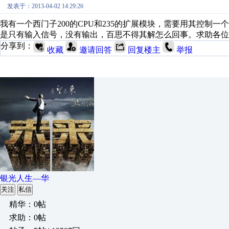
发表于：2013-04-02 14:29:26
我有一个西门子200的CPU和235的扩展模块，需要用其控制
是只有输入信号，没有输出，百思不得其解怎么回事。求助各位
分享到：
收藏
邀请回答
回复楼主
举报
银光人生—华
关注
私信
精华：0帖
求助：0帖