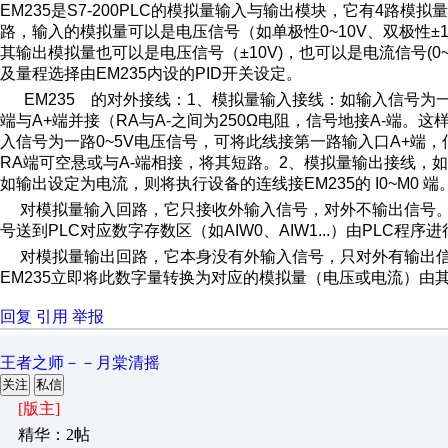
EM235
是
S7-200PLC
的模拟量输入与输出模块，它有
4
路模拟量
路，输入的模拟量可以是电压信号（如单极性
0~10V
、双极性
±
其输出模拟量也可以是电压信号（
±10V)
，也可以是电流信号
(0
及量程选择由
EM235
内设的
PID
开关设定。
EM235
的对外接线：
1
、模拟量输入接线：如输入信号为
端与
A+
端并接（
RA
与
A-
之间为
250Ω
电阻，信号地接
A-
端。这
入信号为一路
0~5V
电压信号，可将此线接第一路输入口
A+
端，
RA
端可空悬或与
A-
端相接，将其短路。
2
、模拟量输出接线，如
如输出设定为电流，则将执行设备的连线接
EM235
的
I0~M0
端
对模拟量输入回路，它只接收外输入信号，对外不输出信号
号送到
PLC
对应数字存数区（如
AIW0
、
AIW1...
）由
PLC
程序进
对模拟量输出回路，它本身没有外输入信号，只对外有输出
EM235
立即将此数字量转换为对应的模拟量（电压或电流）由
回复
引用
举报
王者之师－－月棠清摇
关注
私信
[版主]
精华：2帖