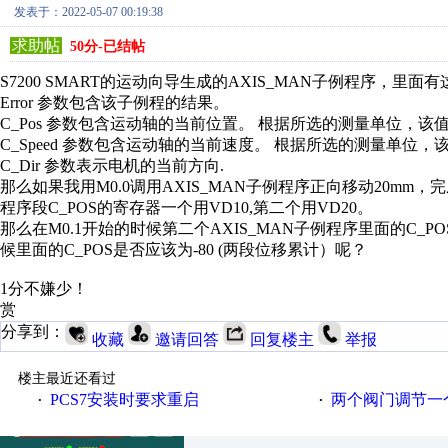
发表于：2022-05-07 00:19:38
求助帖
50分-已结帖
S7200 SMART的运动向导生成的AXIS_MAN子例程序，里面
Error 参数包含该子例程的结果。
C_Pos 参数包含运动轴的当前位置。 根据所选的测量单位，该值是脉冲
C_Speed 参数包含运动轴的当前速度。 根据所选的测量单位，该值是
C_Dir 参数表示电机的当前方向.
那么如果我用M0.0调用
AXIS_MAN子例程序
正向移动20mm，完
程序段C_POS的寄存器一个用VD10,第二个用VD20。
那么在M0.1开始的时候第二个
AXIS_MAN子例程序里面的C
候里面的C_POS是否应该为-80 (两段位移累计）呢？
1分不嫌少！
赏
分享到：
收藏
邀请回答
回复楼主
举报
楼主最近还看过
PCS7安装时要求重启
两个阀门调节一
·
·