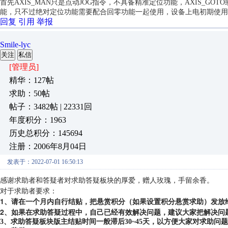
首先AXIS_MAN只是点动JOG指令，不具备精准定位功能，
AXIS_GOT
能，只不过绝对定位功能需要配合回零功能一起使用，设备上电初期使用
回复
引用
举报
Smile-lyc
关注
私信
[管理员]
精华：127帖
求助：50帖
帖子：3482帖 | 22331回
年度积分：1963
历史总积分：145694
注册：2006年8月04日
发表于：2022-07-01 16:50:13
感谢求助者和答疑者对求助答疑板块的厚爱，赠人玫瑰，手留余香。
对于求助者要求：
1、请在一个月内自行结贴，把悬赏积分（如果设置积分悬赏求助）发放
2、如果在求助答疑过程中，自己已经有效解决问题，建议大家把解决问
3、求助答疑板块版主结贴时间一般滞后30~45天，以方便大家对求助