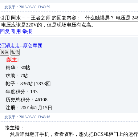
发表于：2013-03-30 13:40:59
引用 阿水－－王者之师 的回复内容： 什么触摸屏？ 电压是 248
电压应该是220V的，但是现场电压有点高。
回复
引用
举报
江湖走走--原创军团
关注
私信
[版主]
精华：30帖
求助：7帖
帖子：836帖 | 7833回
年度积分：193
历史总积分：46108
注册：2001年2月15日
发表于：2013-03-30 13:48:16
接主楼：
然后咱就翻开手机，看看资料，想先把DCS和柜门上的运行信