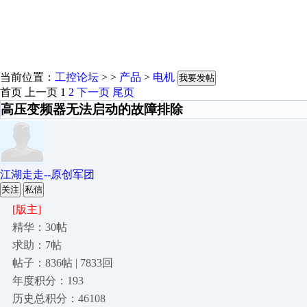
当前位置：
工控论坛
> >
产品
>
电机
我要发帖
首页
上一页
1
2
下一页
尾页
高压变频器无法启动的故障排除
江湖走走--原创军团
关注
私信
[版主]
精华：30帖
求助：7帖
帖子：836帖 | 7833回
年度积分：193
历史总积分：46108