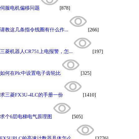
伺服电机偏移问题
[878]
请教这几条指令线圈有什么作...
[266]
三菱机器人CR751上电报警，怎...
[197]
如何在Plc中设置电子齿轮比
[325]
求三菱FX3U-4LC的手册一份
[1410]
求个6层电梯电气原理图
[505]
FX5UPLC的高速计数器具体怎么...
[3776]