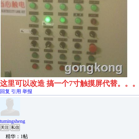
这里可以改造
搞一个7寸触摸屏代替
。。
回复
引用
举报
tumingsheng
关注
私信
精华：1帖