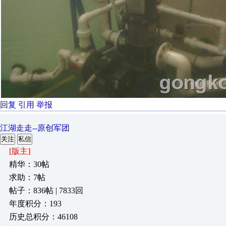
回复
引用
举报
江湖走走--原创军团
关注
私信
[版主]
精华：30帖
求助：7帖
帖子：836帖 | 7833回
年度积分：193
历史总积分：46108