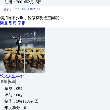
注册：2001年2月15日
发表于：2013-02-23 18:24:53
模拟屏不少啊，貌似有改造空间哦
回复
引用
举报
银光人生—华
关注
私信
精华：0帖
求助：0帖
帖子：5帖 | 13597回
年度积分：0