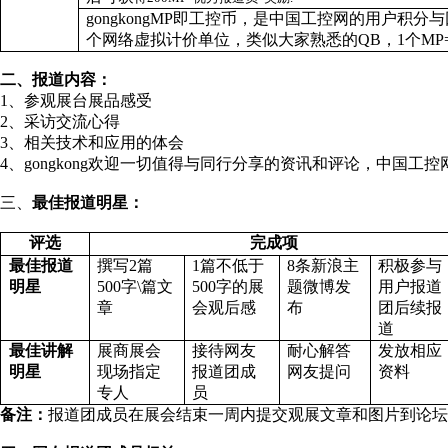
gongkongMP
即工控币，是中国工控网的用户积分与
个网络虚拟计价单位，类似大家熟悉的
QB
，
1
个
MP
二、报道内容：
1
、参观展台展品感受
2
、采访交流心得
3
、相关
技术和应用的体会
4
、
gongkong
欢迎一切值得与同行分享的资讯和评论，中国工控
三、
最佳报道明星：
评选
完成项
最佳报道
撰写
2
篇
1
篇不低于
8
条新浪主
积极参与
明星
500
字
\
篇文
500
字的展
题微博发
用户报道
章
会观后感
布
团后续报
道
最佳讲解
展商展会
接待网友
耐心解答
发放相应
明星
现场指定
报道团成
网友提问
资料
专人
员
备注：
报道团成员
在展会结束一周内提交观展文章和图片到论