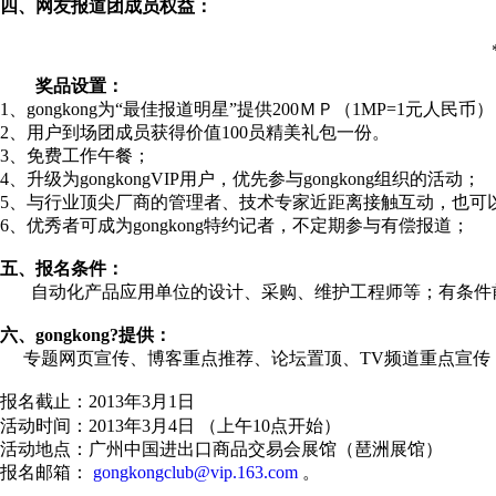
四、网友报道团成员权益：
奖品设置：
1
、
gongkong
为
“最佳报道明星”提供
200
ＭＰ（
1MP=1
元人民币
）
2
、用户到场团成员获得价值
100
员精美礼包一份。
3
、免费工作午餐；
4
、升级为
gongkongVIP
用户，优先参与
gongkong
组织的活动；
5
、与行业顶尖厂商的管理者、技术专家近距离接触互动，也可
6
、优秀者可成为
gongkong
特约记者，不定期参与有偿报道；
五、报名条件：
自动化产品应用单位的设计、采购、维护工程师等；有条件
六、
gongkong?
提供：
专题网页宣传、博客重点推荐、论坛置顶、
TV
频道重点宣传
报名截止：
2013
年
3
月
1
日
活动时间：
2013
年
3
月
4
日 （上午
10
点开始）
活动地点：广州中国进出口商品交易会展馆（琶洲展馆）
报名邮箱：
gongkongclub@vip.163.com
。