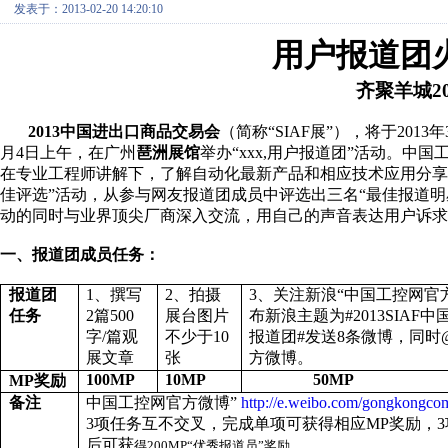
发表于：2013-02-20 14:20:10
用户报道团
齐聚羊城
2
2013
中国进出口商品交易会
（简称
“SIAF
展
”
），
将于
2013
年
月
4
日上午，在
广州
琶洲展馆
举办“
xxx,
用户报道团”活动。中国
在专业工程师讲解下，了解自动化最新产品和相应技术应用分享
佳评选”活动，从参与网友报道团成员中评选出三名“最佳报道明
动的同时与业界顶尖厂商深入交流，用自己的声音表达用户诉求
一、报道团成员任务：
报道团
1
、撰写
2
、拍摄
3
、关注新浪“中国工控网官
任务
2
篇
500
展台图片
布新浪主题为
#2013SIAF
中
字
/
篇观
不少于
10
报道团
#
发送
8
条微博，同时
展文章
张
方微博。
100MP
10MP
50MP
MP
奖励
备注
中国工控网官方微博”
http://e.weibo.com/gongkongco
3
项任务互不交叉，完成单项可获得相应
MP
奖励，
3
后可获
得
200MP
“优秀报道员”奖励
.