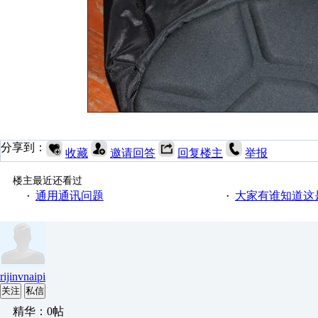
分享到：
收藏
邀请回答
回复楼主
举报
楼主最近还看过
通用通讯问题
大家有谁知道这
·
·
rijinvnaipi
关注
私信
精华：0帖