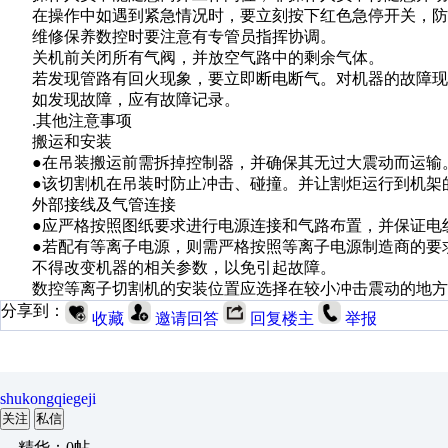
在操作中如遇到紧急情况时，要立刻按下红色急停开关，防
维修保养数控时要注意有专管员指挥协调。
关机前关闭所有气阀，并放空气路中的剩余气体。
若发现管路有回火现象，要立即断电断气。对机器的故障现
如发现故障，应有故障记录。
.其他注意事项
搬运和安装
●在吊装搬运前需拆掉控制器，并确保其无过大震动而运输
●该切割机在吊装时防止冲击、碰撞。并让割炬运行到机架
外部接线及气管连接
●应严格按照图纸要求进行电源连接和气路布置，并保证电
●若配有等离子电源，则需严格按照等离子电源制造商的要
不得改变机器的相关参数，以免引起故障。
数控等离子切割机的安装位置应选择在较小冲击震动的地方
分享到：
收藏
邀请回答
回复楼主
举报
shukongqiegeji
关注
私信
精华：0帖