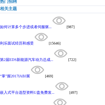
热门招聘
相关主题
如何计算多个步进或者伺服驱...
[987]
利乐面试经历和感受
[15646]
第2届EDS新能源汽车动力总成...
[722]
“掌”握2017IABJ展
[469]
嵌入式平台选型资料U盘免费发...
[497]