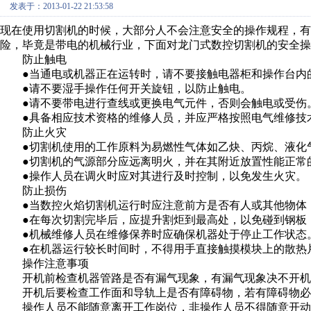
发表于：2013-01-22 21:53:58
现在使用切割机的时候，大部分人不会注意安全的操作规程，有
险，毕竟是带电的机械行业，下面对龙门式数控切割机的安全操
防止触电
●当通电或机器正在运转时，请不要接触电器柜和操作台内
●请不要湿手操作任何开关旋钮，以防止触电。
●请不要带电进行查线或更换电气元件，否则会触电或受伤
●具备相应技术资格的维修人员，并应严格按照电气维修技术
防止火灾
●切割机使用的工作原料为易燃性气体如乙炔、丙烷、液化气
●切割机的气源部分应远离明火，并在其附近放置性能正常
●操作人员在调火时应对其进行及时控制，以免发生火灾。
防止损伤
●当数控火焰切割机运行时应注意前方是否有人或其他物体
●在每次切割完毕后，应提升割炬到最高处，以免碰到钢板
●机械维修人员在维修保养时应确保机器处于停止工作状态。
●在机器运行较长时间时，不得用手直接触摸模块上的散热
操作注意事项
开机前检查机器管路是否有漏气现象，有漏气现象决不开机
开机后要检查工作面和导轨上是否有障碍物，若有障碍物必
操作人员不能随意离开工作岗位，非操作人员不得随意开动