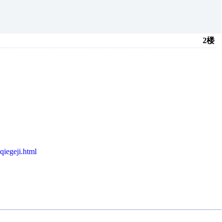
2楼
qiegeji.html