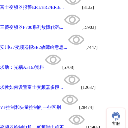
富士变频器报警ER1/ER2/ER3/...
[8132]
三菱变频器F700系列故障代码...
[15903]
安川G7变频器报SE2故障啥意思...
[7447]
求助：光耦A316J资料
[5708]
求教如何设置富士变频器多段...
[12687]
VF控制和矢量控制的一些区别
[28474]
客服
变频器控制电机，低频时电机不...
[14968]