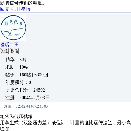
影响信号传输的精度。
回复
引用
举报
怪话二王
关注
私信
精华：3帖
求助：10帖
帖子：160帖 | 6809回
年度积分：0
历史总积分：24592
注册：2004年2月03日
发表于：2012-04-07 02:13:06
粗笨为低压储罐
用孪生式（双路压力差）液位计，计量精度比远传法兰，最少高1
嘿嘿