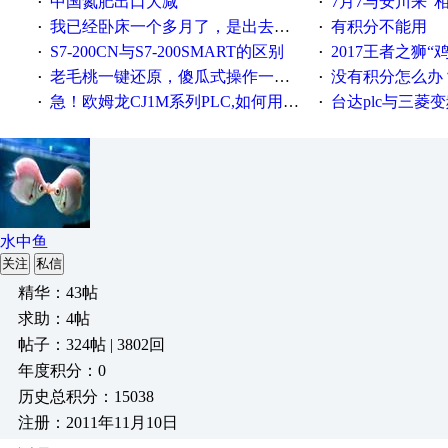
中国氮肥出口大减
7月7与安川来“
·
·
我已经卧床一个多月了，是出去安装机械手在高速遭遇车祸所致:大家工作都要特别注意啊
有积分不能用
·
·
S7-200CN与S7-200SMART的区别
2017王者之狮“鸡”情签到
·
·
老毛桃一键还原，傻瓜式操作一键轻松备份还原；程序为向导式安装，一键即可实现自动备份或还原系统。
没有积分怎么办
·
·
急！欧姆龙CJ1M系列PLC,如何用时间控制变频器。要求时间在组态王中可以自由输入！拜托各位大神了！
台达plc与三菱
·
·
水中鱼
关注
私信
精华：43帖
求助：4帖
帖子：324帖 | 3802回
年度积分：0
历史总积分：15038
注册：2011年11月10日