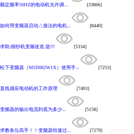
额定频率50HZ的电动机允许调...
[33866]
如何用变频器启动△接法的电机...
[8440]
求助,细纱机变频改造.急!!!
[5334]
松下变频器（M1D082W1X）使用手...
[7253]
直线感应电动机的工作原理
[7493]
变频器的输出电流到底为多少...
[5158]
求教各位高手！！变频器恒速过...
[7279]