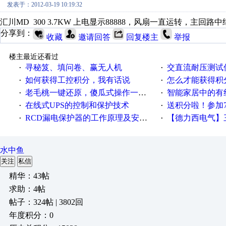
发表于：2012-03-19 10:19:32
汇川MD 300 3.7KW 上电显示88888，风扇一直运转，主
分享到：
收藏
邀请回答
回复楼主
举报
楼主最近还看过
寻秘笈、填问卷、赢无人机
交直流耐压测试
·
·
如何获得工控积分，我有话说
怎么才能获得积
·
·
老毛桃一键还原，傻瓜式操作一键轻松备份还原；程序为向导式安装，一键即可实现自动备份或还原系统。
智能家居中的有
·
·
在线式UPS的控制和保护技术
送积分啦！参加7月6日
·
·
RCD漏电保护器的工作原理及安装要点
【德力西电气】三
·
·
水中鱼
关注
私信
精华：43帖
求助：4帖
帖子：324帖 | 3802回
年度积分：0