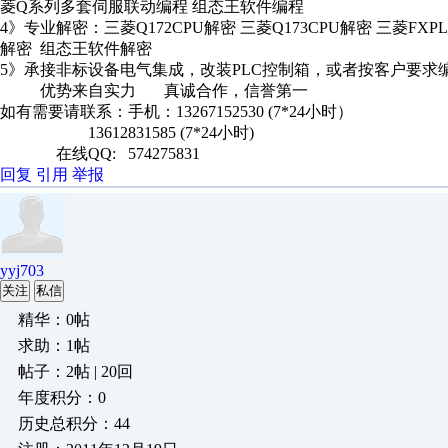
菱Q系列多套伺服联动编程 组态王软件编程
4》专业解密：三菱Q172CPU解密 三菱Q173CPU解密 三菱FXPL
解密 组态王软件解密
5》承接非标设备电气集成，改装PLC控制箱，或者按客户要求
优势来自实力 真诚合作，信誉第一
如有需要请联系：手机：13267152530 (7*24小时）
13612831585 (7*24小时)
在线QQ: 574275831
回复
引用
举报
yyj703
关注
私信
精华：0帖
求助：1帖
帖子：2帖 | 20回
年度积分：0
历史总积分：44