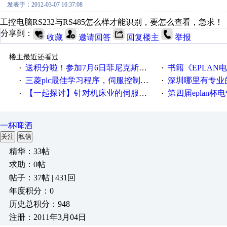
发表于：2012-03-07 16:37:08
工控电脑RS232与RS485怎么样才能识别，要怎么查看，急求！
分享到：
收藏
邀请回答
回复楼主
举报
楼主最近还看过
送积分啦！参加7月6日菲尼克斯在线研讨会即得
书籍《EPLAN
·
·
三菱plc最佳学习程序，伺服控制，各种报警，注释详细，看的懂，学得快！
深圳哪里有专业
·
·
【一起探讨】针对机床业的伺服系统发展，您的期望是什么？
第四届eplan杯电气
·
·
一杯啤酒
关注
私信
精华：33帖
求助：0帖
帖子：37帖 | 431回
年度积分：0
历史总积分：948
注册：2011年3月04日