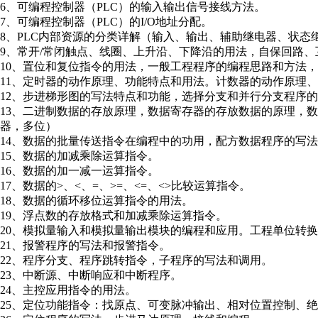
6、可编程控制器（PLC）的输入输出信号接线方法。
7、可编程控制器（PLC）的I/O地址分配。
8、PLC内部资源的分类详解（输入、输出、辅助继电器、状态
9、常开/常闭触点、线圈、上升沿、下降沿的用法，自保回路
10、置位和复位指令的用法，一般工程程序的编程思路和方法
11、定时器的动作原理、功能特点和用法。计数器的动作原理
12、步进梯形图的写法特点和功能，选择分支和并行分支程序的
13、二进制数据的存放原理，数据寄存器的存放数据的原理，
器，多位）
14、数据的批量传送指令在编程中的功用，配方数据程序的写
15、数据的加减乘除运算指令。
16、数据的加一减一运算指令。
17、数据的>、<、=、>=、<=、<>比较运算指令。
18、数据的循环移位运算指令的用法。
19、浮点数的存放格式和加减乘除运算指令。
20、模拟量输入和模拟量输出模块的编程和应用。工程单位转换
21、报警程序的写法和报警指令。
22、程序分支、程序跳转指令，子程序的写法和调用。
23、中断源、中断响应和中断程序。
24、主控应用指令的用法。
25、定位功能指令：找原点、可变脉冲输出、相对位置控制、