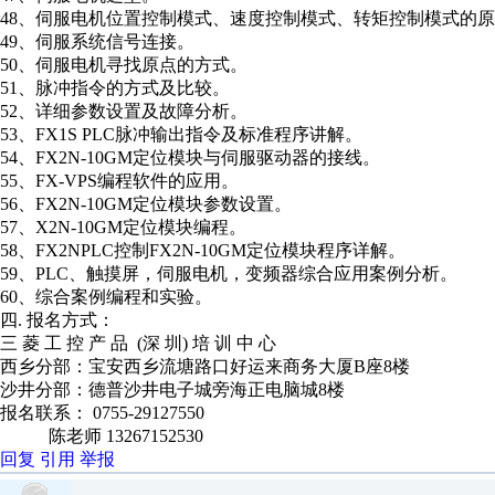
48、伺服电机位置控制模式、速度控制模式、转矩控制模式的
49、伺服系统信号连接。
50、伺服电机寻找原点的方式。
51、脉冲指令的方式及比较。
52、详细参数设置及故障分析。
53、FX1S PLC脉冲输出指令及标准程序讲解。
54、FX2N-10GM定位模块与伺服驱动器的接线。
55、FX-VPS编程软件的应用。
56、FX2N-10GM定位模块参数设置。
57、X2N-10GM定位模块编程。
58、FX2NPLC控制FX2N-10GM定位模块程序详解。
59、PLC、触摸屏，伺服电机，变频器综合应用案例分析。
60、综合案例编程和实验。
四. 报名方式：
三 菱 工 控 产 品 (深 圳) 培 训 中 心
西乡分部：宝安西乡流塘路口好运来商务大厦B座8楼
沙井分部：德普沙井电子城旁海正电脑城8楼
报名联系： 0755-29127550
陈老师 13267152530
回复
引用
举报