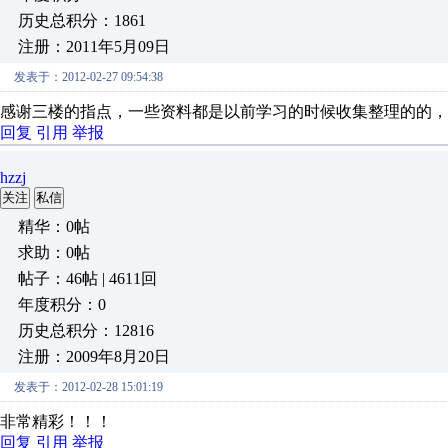
历史总积分：1861
注册：2011年5月09日
发表于：2012-02-27 09:54:38
感谢三楼的指点，一些资料都是以前学习的时候收集整理的的，
回复
引用
举报
hzzj
关注
私信
精华：0帖
求助：0帖
帖子：46帖 | 4611回
年度积分：0
历史总积分：12816
注册：2009年8月20日
发表于：2012-02-28 15:01:19
非常精彩！！！
回复
引用
举报