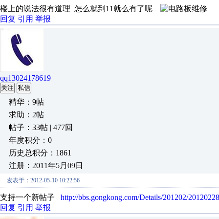
楼上的说法很有道理 怎么就到11就么有了呢
回复
引用
举报
qq13024178619
关注
私信
精华：9帖
求助：2帖
帖子：33帖 | 477回
年度积分：0
历史总积分：1861
注册：2011年5月09日
发表于：2012-05-10 10:22:56
支持一个新帖子
http://bbs.gongkong.com/Details/201202/2012022
回复
引用
举报