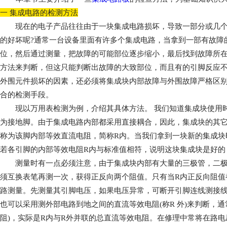
一
集成电路的检测方法
现在的电子产品往往由于一块集成电路损坏，导致一部分或几个
的好坏呢
?
通常一台设备里面有许多个集成电路，当拿到一部有故障
位，然后通过测量，把故障的可能部位逐步缩小，最后找到故障所
方法来判断，但这只能判断出故障的大致部位，而且有的引脚反应
外围元件损坏的因素，还必须将集成块内部故障与外围故障严格区
合的检测手段。
现以万用表检测为例，介绍其具体方法。
我们知道集成块使用
为接地脚。由于集成电路内部都采用直接耦合，因此，集成块的其
称为该脚内部等效直流电阻，简称
R
内。当我们拿到一块新的集成块
若各引脚的内部等效电阻
R
内与标准值相符，说明这块集成块是好的
测量时有一点必须注意，由于集成块内部有大量的三极管，二极
须互换表笔再测一次，获得正反向两个阻值。只有当
R
内正反向阻值
路测量。先测量其引脚电压，如果电压异常，可断开引脚连线测接
也可以采用测外部电路到地之间的直流等效电阻
(
称
R
外
)
来判断，通
阻
)
，实际是
R
内与
R
外并联的总直流等效电阻。在修理中常将在路电