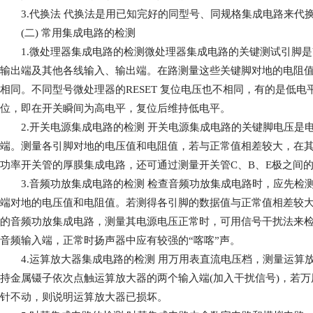
3.
代换法
代换法是用已知完好的同型号、同规格集成电路来代
(
二
)
常用集成电路的检测
1.
微处理器集成电路的检测微处理器集成电路的关键测试引脚是
输出端及其他各线输入、输出端。在路测量这些关键脚对地的电阻
相同。不同型号微处理器的
RESET
复位电压也不相同，有的是低电
位，即在开关瞬间为高电平，复位后维持低电平。
2.
开关电源集成电路的检测
开关电源集成电路的关键脚电压是
端。测量各引脚对地的电压值和电阻值，若与正常值相差较大，在
功率开关管的厚膜集成电路，还可通过测量开关管
C
、
B
、
E
极之间
3.
音频功放集成电路的检测
检查音频功放集成电路时，应先检
端对地的电压值和电阻值。若测得各引脚的数据值与正常值相差较
的音频功放集成电路，测量其电源电压正常时，可用信号干扰法来
音频输入端，正常时扬声器中应有较强的
“
喀喀
”
声。
4.
运算放大器集成电路的检测
用万用表直流电压档，测量运算
持金属镊子依次点触运算放大器的两个输入端
(
加入干扰信号
)
，若万
针不动，则说明运算放大器已损坏。