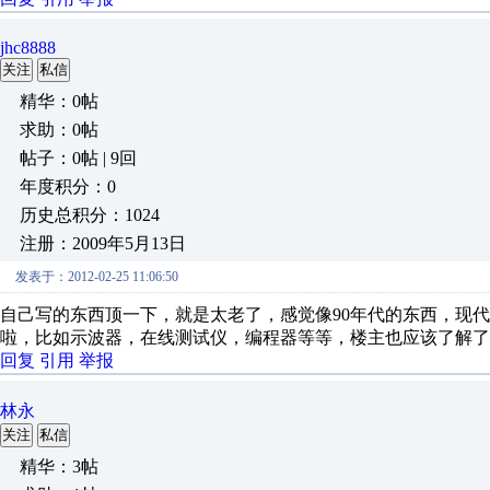
jhc8888
关注
私信
精华：0帖
求助：0帖
帖子：0帖 | 9回
年度积分：0
历史总积分：1024
注册：2009年5月13日
发表于：2012-02-25 11:06:50
自己写的东西顶一下，就是太老了，感觉像90年代的东西，现代
啦，比如示波器，在线测试仪，编程器等等，楼主也应该了解了
回复
引用
举报
林永
关注
私信
精华：3帖