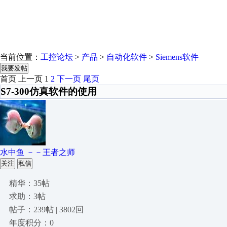
当前位置：
工控论坛
>
产品
>
自动化软件
>
Siemens软件
我要发帖
首页
上一页
1
2
下一页
尾页
S7-300仿真软件的使用
水中鱼 －－王者之师
关注
私信
精华：35帖
求助：3帖
帖子：239帖 | 3802回
年度积分：0