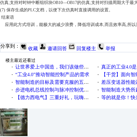
仿真
;
支持对时钟中断组织块
OB10—OB17
的仿真
;
支持对扫描周期大于最
(7)
保存生成的
PLC
文档，以便下次仿真时直接调用的设置。
结束语
应用此方式培训，能极大的减少浪费，降低培训成本
,
而且效率高
,
所以
分享到：
收藏
邀请回答
回复楼主
举报
楼主最近还看过
让世界爱上中国造，我们该做些什么
真正的工业4.0是
·
·
“工业4.0”推动智能控制产品的需求
【干货】面向智
·
·
智能制造的目标及需要克服的五个障碍
差压变送器性能达
·
·
步进电机总线控制与脉冲控制优缺点
智能制造大势所趋
·
·
【德力西电气】三重好礼，玩嗨夏日！
等的就是你！快来领
·
·