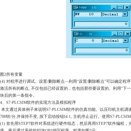
图
2
所有变量
(4)
对程序进行调试。设置
/
删除断点
—
利用
“
设置
/
删除断点
”
可以确定程序
激活所有的断点
;
不仅包括已经设置的，也包括那些要设置的。利用
“
下一
块后的第一条指令。
4
、
S7-PLCSIM
软件的实现方法及模拟程序
本文通过具体例子来说明
S7-PLCSIM
软件的仿真功能。以压印机主机调
700
转
/
分
,
并保持不变
,
按下启动按钮
I4.1,
主机停止运行。使用
S7-PLCSIM
(1)
首先用
STEP7
软件对系统进行硬件组态，然后再用
STEP7
软件编程，
序，最后通过系统组织块
OB1
编写程序。程序如图
3
示
: