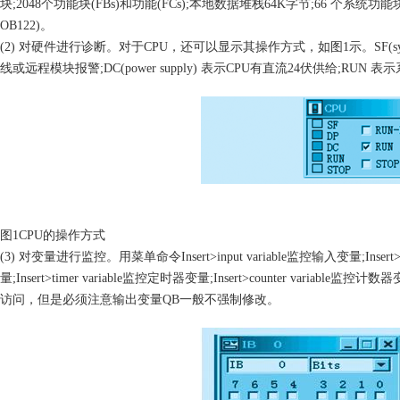
块
;2048
个功能块
(FBs)
和功能
(FCs);
本地数据堆栈
64K
字节
;66
个系统功能
OB122)
。
(2)
对硬件进行诊断。对于
CPU
，还可以显示其操作方式，如图
1
示。
SF(s
线或远程模块报警
;DC(power supply)
表示
CPU
有直流
24
伏供给
;RUN
表示
图
1CPU
的操作方式
(3)
对变量进行监控。用菜单命令
Insert>input variable
监控输入变量
;Insert
量
;Insert>timer variable
监控定时器变量
;Insert>counter variable
监控计数器
访问，但是必须注意输出变量
QB
一般不强制修改。