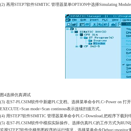
(2)
再用
STEP7
软件
SIMITIC
管理器菜单
OPTION
中选择
Simulating Module
图
4
选择仿真调试
(3)
在
S7-PLCSIM
软件中新建
PLC
文档。选择菜单命令
PLC>Power on
打开
EXECUTE>Scan mode>Scan continous
表示连续扫描方式。
(4)
用
STEP7
软件
SIMITIC
管理器菜单命令
PLC>Download,
把程序下载到
(5)
在
S7-PLCSIM
软件中模拟实际操作。选择仿真
PLC
的工作方式为
RUN
监视
STEP7
软件中梯形图程序的运行情况，选择菜单命令
Debug>monitor