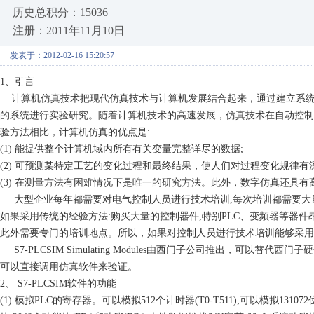
历史总积分：15036
注册：2011年11月10日
发表于：2012-02-16 15:20:57
1
、引言
计算机仿真技术把现代仿真技术与计算机发展结合起来，通过建立系统
的系统进行实验研究。随着计算机技术的高速发展，仿真技术在自动控制
验方法相比，计算机仿真的优点是
:
(1)
能提供整个计算机域内所有有关变量完整详尽的数据
;
(2)
可预测某特定工艺的变化过程和最终结果，使人们对过程变化规律有
(3)
在测量方法有困难情况下是唯一的研究方法。此外，数字仿真还具有
大型企业每年都需要对电气控制人员进行技术培训
,
每次培训都需要大
如果采用传统的经验方法
:
购买大量的控制器件
,
特别
PLC
、变频器等器件
此外需要专门的培训地点。所以，如果对控制人员进行技术培训能够采
S7-PLCSIM Simulating Modules
由西门子公司推出，可以替代西门子硬
可以直接调用仿真软件来验证。
2
、
S7-PLCSIM
软件的功能
(1)
模拟
PLC
的寄存器。可以模拟
512
个计时器
(T0-T511);
可以模拟
131072