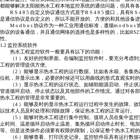
都能够解决太阳能热水工程本地监控系统的通信问题，但具有各
R S 4 8 5 自定义协议通信方式居于R S 4 8 5 接口，具有
是通信协议是自定义的，所以不能开放的、方便的和其他设备进
M o d b u s 协议作为一种工业用通信标准，遵循m o d b u
协议的设备通信，并且通信网络的选择也是多样性的，比如RS232
性。
1.2 监控系统软件
热水工程监控软件一般要具有以下的功能：
（1 ）友好的控制界面。在编制监控软件时，要充分考虑到
工程的管理提供方便。
（2 ）能够显示热水工程的运行数据。比如各水箱、各集热
位机，并显示出来，必要的时候还可以用曲线的形式直观实时的
（3 ）显示热水工程的运行状态。如辅助能源启动、停止状
管道循环启动、停止状态以及其他部件的工作情况。通过对各
热水工程的管理是非常重要的。
（4 ）能够及时的显示热水工程运行过程中发生的故障。故
以技术人员及时处理和消除故障，保证热水工程的正常运行。
（5 ）能够对热水工程进行集中控制。值班人员在集中监控
止时间、温差循环启动停止温差、集热循环启动停止时长、电
等。但是这类操作必须要有权限的限制，以保证整个热水工程的
（6 ）能够查看、打印历史记录。监控软件应具有运行数据