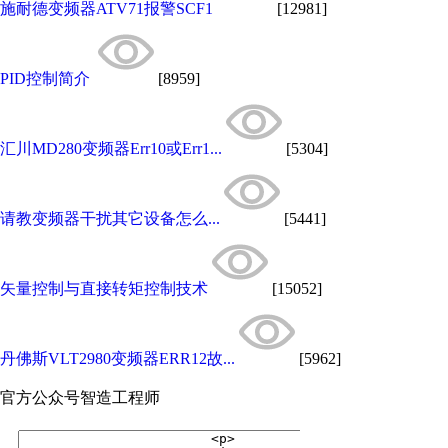
施耐德变频器ATV71报警SCF1
[12981]
PID控制简介
[8959]
汇川MD280变频器Err10或Err1...
[5304]
请教变频器干扰其它设备怎么...
[5441]
矢量控制与直接转矩控制技术
[15052]
丹佛斯VLT2980变频器ERR12故...
[5962]
官方公众号
智造工程师