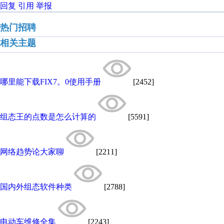
回复
引用
举报
热门招聘
相关主题
哪里能下载FIX7。0使用手册
[2452]
组态王的点数是怎么计算的
[5591]
网络趋势论大家聊
[2211]
国内外组态软件种类
[2788]
电动车维修全集
[2243]