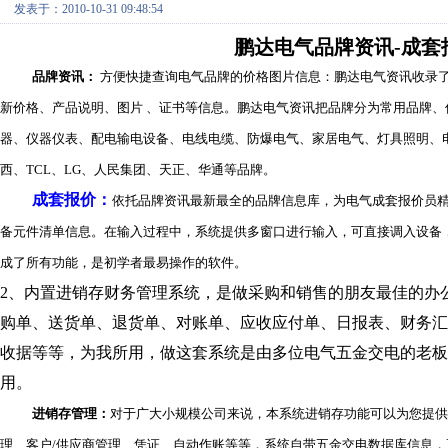
发表于：2010-10-31 09:48:54
鹏达电气品牌资讯-成套报价
品牌资讯：
方便快捷查询电气品牌的价格图片信息：鹏达电气资讯收录
新价格、产品说明、图片
、证书等信息。鹏达电气资讯把品牌分为常用品牌、
器、仪器仪表、配电输电设备、电线电缆、防爆电气、家居电气、灯具照明、
西、
TCL
、
LG
、人民集团、天正、华通等品牌。
成套报价：
依托品牌资讯最新最全的品牌信息库，为电气成套报价员
备元件清单信息。在输入过程中，系统提供多窗口进行输入，可直接调入设备
成了所有功能，是初学者最易操作的软件。
2
、内置进销存财务管理系统，是做采购和销售的朋友最佳的办
购单、送货单、退货单、对账单、应收应付单、日报表、财务
收据等等，为我所用，做这套系统是由多位电气五金交电的老
用。
进销存管理：
对于广大小规模公司来说，本系统进销存功能可以为您提供
理、客户
/
供应商管理、凭证、自动作账等等，系统自带五金交电数据库信息，