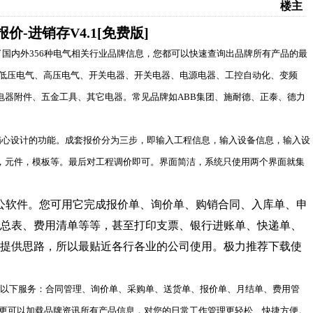
楼主
-进销存V4.1[免费版]
了国内外
356
种电气相关行业品牌信息，您都可以快速查询出品牌所有产品的最
低压电气、高压电气、开关电器、开关电器、电源电器、工控自动化、变频
电器附件、五金工具、其它电器。常见品牌如
ABB
集团、施耐德、正泰、德力
精心设计的功能。成套报价分为三步，即输入工程信息，输入设备信息，输入设
，元件，模板等。最后对工程调价即可。界面简洁，系统只使用两个界面就集
公软件。您可用它完成报价单、询价单、购销合同、入库单、申
汇总表、费用清单等等，甚至打印支票、银行进账单、快递单、
板提供思路，所以最贴近各行各业的公司使用。极力推荐下载使
以下服务：合同管理、询价单、采购单、送货单、报价单、月结单、费用管
更可以加载品牌资讯所有产品信息，对您的日常工作管理更轻松、快捷方便。