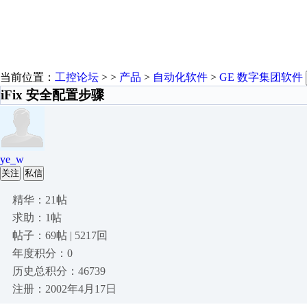
当前位置：
工控论坛
> >
产品
>
自动化软件
>
GE 数字集团软件
iFix 安全配置步骤
ye_w
关注
私信
精华：21帖
求助：1帖
帖子：69帖 | 5217回
年度积分：0
历史总积分：46739
注册：2002年4月17日