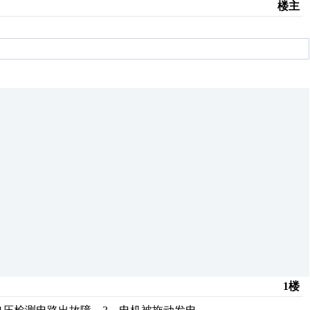
楼主
1楼