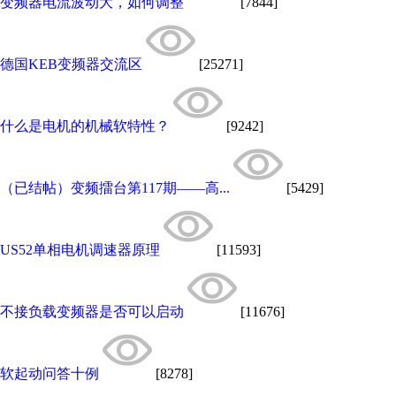
变频器电流波动大，如何调整
[7844]
德国KEB变频器交流区
[25271]
什么是电机的机械软特性？
[9242]
（已结帖）变频擂台第117期——高...
[5429]
US52单相电机调速器原理
[11593]
不接负载变频器是否可以启动
[11676]
软起动问答十例
[8278]