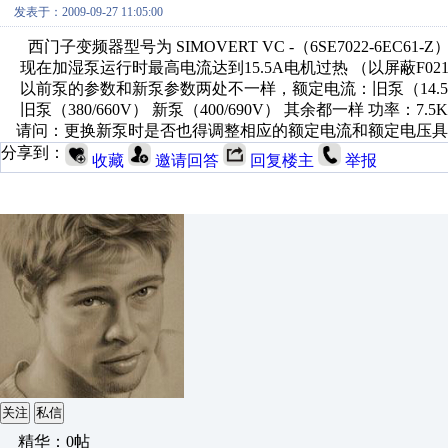
发表于：2009-09-27 11:05:00
西门子变频器型号为 SIMOVERT VC -（6SE7022-6EC61
现在加湿泵运行时最高电流达到15.5A电机过热 （以屏蔽F02
以前泵的参数和新泵参数两处不一样，额定电流：旧泵（14.5/8.5A
旧泵（380/660V） 新泵（400/690V） 其余都一样 功率：7.5KW
请问：更换新泵时是否也得调整相应的额定电流和额定电压具
分享到：
收藏
邀请回答
回复楼主
举报
关注
私信
精华：0帖