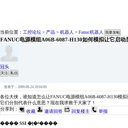
当前位置：
工控论坛
>
产品
>
机器人
>
Fanuc机器人
我要发帖
FANUC电源模组A06B-6087-H130如何模拟让它启动
冠头
关注
私信
发表于：2009-08-24 20:04:00
各位大侠，谁知道怎么让FANUC电源模组A06B-6087-H130
它们分别代表什么意思？现在我求救于大家了！
分享到：
收藏
邀请回答
回复楼主
举报
���� SSI �ļ�ʱ����