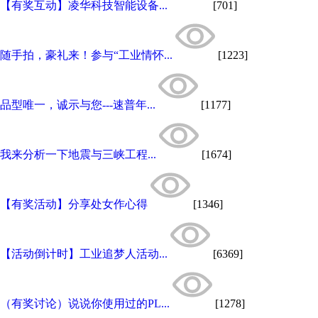
【有奖互动】凌华科技智能设备...
[701]
随手拍，豪礼来！参与“工业情怀...
[1223]
品型唯一，诚示与您---速普年...
[1177]
我来分析一下地震与三峡工程...
[1674]
【有奖活动】分享处女作心得
[1346]
【活动倒计时】工业追梦人活动...
[6369]
（有奖讨论）说说你使用过的PL...
[1278]