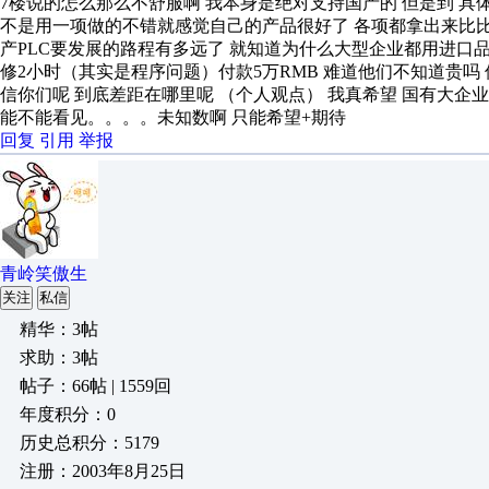
7楼说的怎么那么不舒服啊 我本身是绝对支持国产的 但是到 具
不是用一项做的不错就感觉自己的产品很好了 各项都拿出来比比
产PLC要发展的路程有多远了 就知道为什么大型企业都用进口品牌
修2小时（其实是程序问题）付款5万RMB 难道他们不知道贵吗
信你们呢 到底差距在哪里呢 （个人观点） 我真希望 国有大企
能不能看见。。。。未知数啊 只能希望+期待
回复
引用
举报
青岭笑傲生
关注
私信
精华：3帖
求助：3帖
帖子：66帖 | 1559回
年度积分：0
历史总积分：5179
注册：2003年8月25日