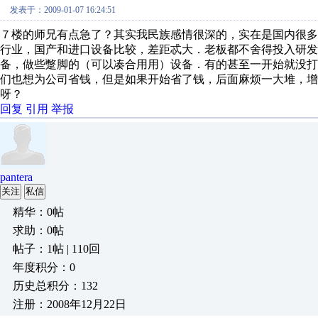
发表于：2009-01-07 16:24:51
７楼的师兄有点急了？其实我民族感情很深的，实在是国内很
行业，国产和进口设备比较，差距忒大．老板都不舍得投入研发
备，做些蹩脚的（可以凑合用用）设备．有的甚至一开始就没
们也想为公司省钱，但是如果开始省了钱，后面麻烦一大堆，增
呀？
回复
引用
举报
pantera
关注
私信
精华：0帖
求助：0帖
帖子：1帖 | 110回
年度积分：0
历史总积分：132
注册：2008年12月22日