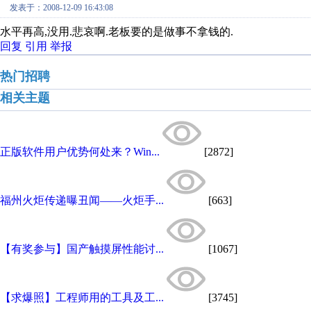
发表于：2008-12-09 16:43:08
水平再高,没用.悲哀啊.老板要的是做事不拿钱的.
回复
引用
举报
热门招聘
相关主题
正版软件用户优势何处来？Win...
[2872]
福州火炬传递曝丑闻——火炬手...
[663]
【有奖参与】国产触摸屏性能讨...
[1067]
【求爆照】工程师用的工具及工...
[3745]