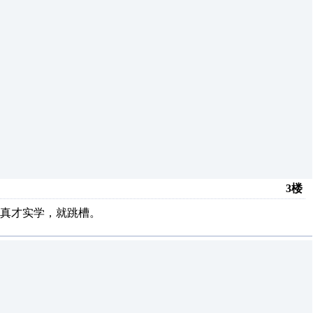
3楼
真才实学，就跳槽。