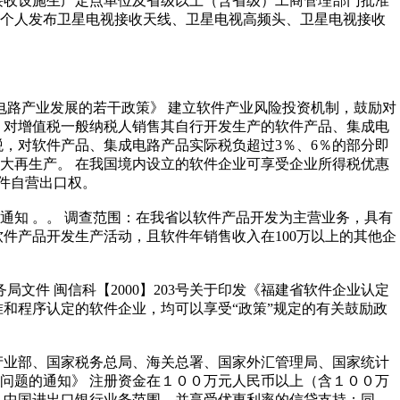
接收设施生产定点单位及省级以上（含省级）工商管理部门批准
和个人发布卫星电视接收天线、卫星电视高频头、卫星电视接收
成电路产业发展的若干政策》 建立软件产业风险投资机制，鼓励对
。对增值税一般纳税人销售其自行开发生产的软件产品、集成电
值税，对软件产品、集成电路产品实际税负超过3％、6％的部分即
大再生产。 在我国境内设立的软件企业可享受企业所得税优惠
软件自营出口权。
查的通知 。。 调查范围：在我省以软件产品开发为主营业务，具有
件产品开发生产活动，且软件年销售收入在100万以上的其他企
文件 闽信科【2000】203号关于印发《福建省软件企业认定
和程序认定的软件企业，均可以享受“政策”规定的有关鼓励政
产业部、国家税务总局、海关总署、国家外汇管理局、国家统计
问题的通知》 注册资金在１００万元人民币以上（含１００万
入中国进出口银行业务范围，并享受优惠利率的信贷支持；同