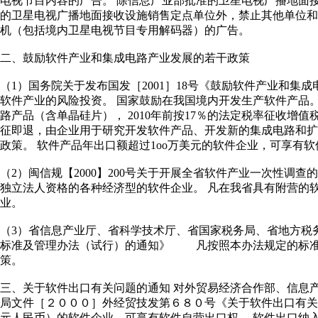
电视节目内容的广告。 除信息产业部批准的卫星电视广播地面
的卫星电视广播地面接收设施销售定点单位外，禁止其他单位
机（包括境内卫星电视节目专用解码器）的广告。
二、鼓励软件产业和集成电路产业发展的若干政策
（1）国务院关于发布国发［2001］18号《鼓励软件产业和集
软件产业的风险投资。 国家鼓励在我国境内开发生产软件产品
路产品（含单晶硅片）， 2010年前按17％的法定税率征收增
征即退，由企业用于研究开发软件产品、开发新的集成电路和扩
政策。 软件产品年出口额超过1oo万美元的软件企业，可享有
（2）闽信规【2000】200号关于开展全省软件产业一次性调
独立法人资格的各种经济型的软件企业。 凡在我省具有附营的软
业。
（3）省信息产业厅、省科学技术厅、省国家税务局、省地方税务局
标准及管理办法（试行）的通知》 凡按照本办法规定的标准
策。
三、关于软件出口有关问题的通知 对外贸易经济合作部、信息
局文件［２０００］外经贸技发第６８０号《关于软件出口有关
元人民币）的软件企业，可享有软件自营出口权。 软件出口纳