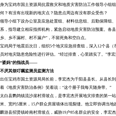
身为宝鸡市国土资源局抗震救灾和地质灾害防治工作领导小组组
何？有没有出现新的地灾点？隐患点周边有没有群众受伤？
领导小组下设办公室及应急处置组、材料信息组、后勤保障组、
系，指导建立相应指挥机构，紧急启动地质灾害防治预案。各县
乡、乡不漏村、村不漏户”，不留死角和空白点。
宝鸡局于地震后次日，组织5个地灾应急排查组，深入12个县（市
员对地灾隐患危险性进行评估。“经过排查，心里踏实了。”李宏
“婆妈”的指战员——
不厌其烦叮嘱监测员监测方法
出任宝鸡市国土资源局局长前，李宏杰为千阳县县长。从县长到
着《地质灾害防治条例》笑着说：“这个册子我每天随身带。”
太白县鹦鸽镇流沙崖村滑坡点，是李宏杰开展地灾排查的第一站
米、宽约5厘米，15户群众房屋墙体出现裂缝。他立即协调当
麟游县招贤镇岭南村滑坡点，威胁19户85名群众的安全，李宏