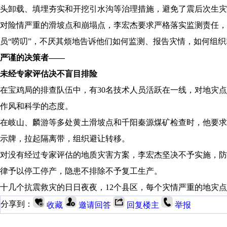
头卸载、填埋夯实和开挖引水沟等治理措施，避免了震后次生灾
对险情严重的滑坡点和崩塌点，李宏杰要求严格落实监测责任，
员“唠叨”，不厌其烦地告诉他们如何监测、报告灾情，如何组
严谨的决策者——
未经专家评估决不盲目排险
在宝鸡局的排查队伍中，有30名技术人员活跃在一线，对地灾
作风和科学的态度。
在岐山、麟游等多处黄土滑坡点和千阳秦源煤矿检查时，他要
示牌，拉起隔离带，组织避让转移。
对没有经过专家评估的地质灾害方案，李宏杰坚决不予实施，
律予以停工停产，隐患不排除不予复工生产。
十几个抗震救灾的日日夜夜，12个县区，每个灾情严重的地灾
分享到：
收藏
邀请回答
回复楼主
举报