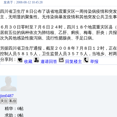
发表于：2008-08-12 10:45:28
四川省卫生厅８日公布了该省地震重灾区一周传染病疫情和突
主，无明显的聚集性。无传染病暴发疫情和其他突发公共卫生事
６月３０日零时至７月６日２４时，四川１８个地震重灾区县
居前五位的病种依次为肺结核、乙肝、痢疾、梅毒、肝炎；共
次为其他感染性腹泻病、流行性腮腺炎、手足口病。
另据四川省卫生厅通报，截至２００８年７月８日１２时，正
控制人员５８１５人，卫生监督人员３５７５人，当地乡、村两
分享到：
收藏
邀请回答
回复楼主
举报
jim0487
关注
私信
精华：6帖
求助：0帖