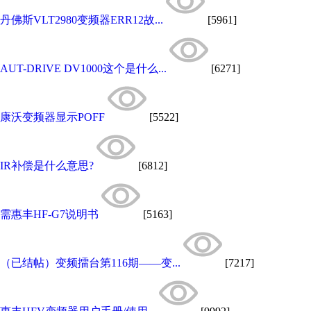
丹佛斯VLT2980变频器ERR12故...
[5961]
AUT-DRIVE DV1000这个是什么...
[6271]
康沃变频器显示POFF
[5522]
IR补偿是什么意思?
[6812]
需惠丰HF-G7说明书
[5163]
（已结帖）变频擂台第116期——变...
[7217]