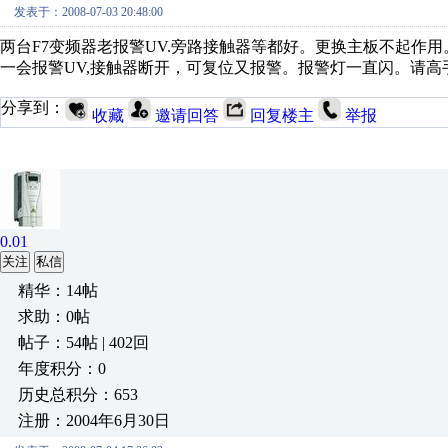
发表于：2008-07-03 20:48:00
两台F7变频器老报警UV.旁路接触器等都好。更换主板不起作用
一会报警UV,接触器断开，可复位又报警。报警灯一直闪。请高
分享到：
收藏
邀请回答
回复楼主
举报
0.01
关注
私信
精华：14帖
求助：0帖
帖子：54帖 | 402回
年度积分：0
历史总积分：653
注册：2004年6月30日