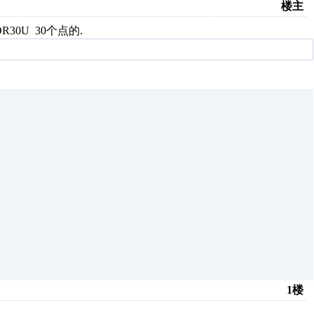
楼主
R30U 30个点的.
1楼