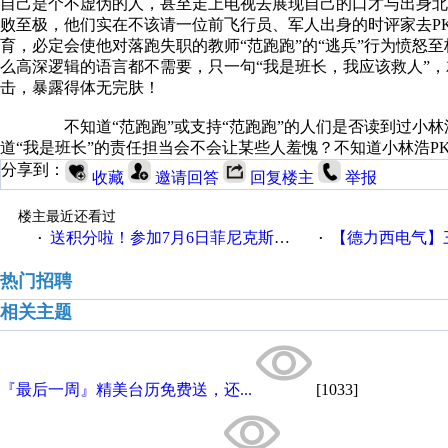
自己是个不虚伪的人，甚至走上电视去展现自己的口才与出身北
败至极，他们实在不该请一位前飞行员、军人出身的时评家去PK
育，必定会使他对落跑失职的教师“范跑跑”的“逃兵”行为愤怒至
么高深逻辑的语言都不需要，只一句“我是班长，我应该救人”，
击，暴露得体无完肤！
不知道“范跑跑”或支持“范跑跑”的人们是否读到过小林浩
道“我是班长”的责任担当会不会让某些人羞愧？不知道小林浩P
分享到：
收藏
邀请回答
回复楼主
举报
楼主最近还看过
送积分啦！参加7月6日菲尼克斯在线研讨会即得
【德力西电气】三
·
·
热门招聘
相关主题
『最后一周』精美台历免费送，还...
[1033]