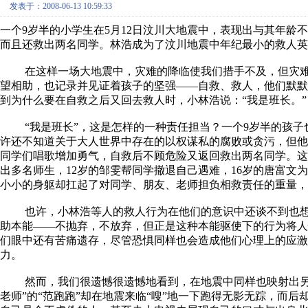
发表于：2008-06-13 10:59:33
一个9岁半的小学生在5月12日汶川大地震中，表现出与其年龄
而且还救出两名同学。林浩成为了汶川地震中年纪最小的救人英雄
在这样一场大地震中，灾难的降临使我们措手不及，但灾难
望相助，也记录并见证着孩子的坚强——自救、救人，他们默
到为什么要在自救之后又回去救人时，小林浩说：“我是班长。”
“我是班长”，这是怎样的一种责任担当？一个9岁半的孩子
许还不知道关于大人世界中存在的以权谋私的腐败或贪污，但他
同学们唱歌增加勇气，自救后不顾危险又返回救出两名同学。这
出多名师生，12岁的邹雯帮同学撤退自己遇难，16岁的唐富文
小小的身躯却扛起了对同学、朋友、老师担负相救责任的重量，
也许，小林浩等人的救人行为在他们的意识中还谈不到也想不
助本能——不抛弃，不放弃，但正是这种本能驱使下的行为将
们眼中还有苦痛遗存，尽管恐惧同样也会造成他们心理上的应激
力。
然而，我们很遗憾很遗憾地看到，在地震中同样也映射出另一
老师”的“范跑跑”却在地震来临“嗖”地一下跑得无影无踪，而