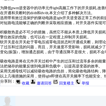
为降低pwm逆变器中的功率元件igbt高频工作下的开关损耗,
在开通和关断时的di/dt和dv/dt,本文介绍了多种解决方法。
选用带有效过流保护的驱动电路是igbt开关逆变器正常工作的前
对短路电流能够正确的判断并采取相应措施，对开关器件实现可
积极散热是必不可少的措施，虽然它不能从本质上降低开关损
擎住效应的危险，也可以在一定程度上抑制开关损耗。
软开关是在开关处于零电压或零电流状态时开通或关断，则理论上由于
了过压和过流的问题，而且，开关速度不受影响，损耗就减少
变化(振荡)，增加通态损耗，由于导通压降不是很大，损耗不会
吸收电路是将在元件开关过程中产生的过压和过流等多余的能
法把储存的能量反馈到电源和负载中，以提高逆变器的效率。
采用无感母线可以减轻吸收电路的负担，简化吸收电路结构，降
以上几项措施的采用，使得igbt即便在高开关频率下也能安全
分享到：
收藏
邀请回答
回复楼主
举报