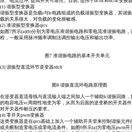
压、电流过冲, 提高开关可靠性。目前, 适用于dc/dc和dc/ac
(1) 谐振型变换器
谐振型变换器是负载r与lc电路组成的负载谐振型变换器，其谐
载的关系很大，对负载的变化很敏感。
(2) 准谐振型变换器qrcs
如图7所示(a)(b)分别为零电压准谐振电路和零电流准谐振电
程，一般采用脉冲频率调制法调控输出电压和输出功率。
图7 准谐振电路的基本开关单元
(3) 谐振型直流环节逆变器rdcli
图8 谐振直流环电路原理图
在逆变器直流母线与直流输入端之间加入一个辅助lc谐振回路，
的电容电压vc周期性地变为零，从而为后面的逆变桥的开关器件
对开关器件耐压的要求。
(4) 零开关pwm变换器
这类变换器是在qrcs基础上加入一个辅助开关管来控制谐振元
或关断制造零电压或零电流条件。如图9所示(a)为零电压pwm开