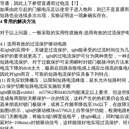
导通，因此上下桥臂直通而过电流【7】。
如果由此引起的门极电压足以使管子进入饱和，则已不是直通
短路也会连续多次出现，实验证明这一现象确实存在。
4 常用的解决方法
对于以上问题，一般采取的实用性措施有:选用有效的过流保护
4.1 选用有效的过流保护驱动电路
在igbt的应用中，关键是过流保护。igbt能承受的过流时间仅为几
保护的要求就更高了。igbt的过电流保护可分为两种类型，一种是低倍数
短路电流保护。对于过载保护可采用瞬时封锁门极脉冲的方法
电流下降的di/dt太大，极易在回路杂散电感上感应出很高的集电
因此对igbt而言，可靠的短路电流保护应具备下列特点:
(1) 首先应软降栅压，以限制短路电流峰值，延长允许短路时间
(2) 保护切断短路电流应实施软关断
igbt驱动器exb841、m57962和hl402b均能满足以上
造成每周期软关断保护一次的情况，这样产生的热积累仍会造成i
器来彻底封锁门极脉冲，或将工作频率降低至1hz以下，在故障
如图6所示，igbt的驱动模块m57962l上自带保护功能，检测
动门关断电路，将输出端5脚置低电平，使igbt截止，同时输
延时8~10&mu;s封锁驱动信号，这样能很好地实现过流保护。经1
始状态。