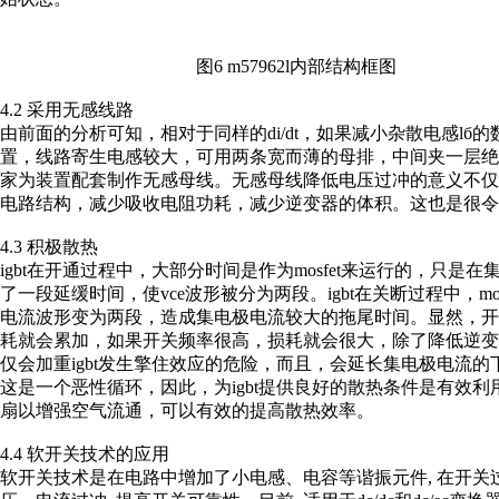
图6 m57962l内部结构框图
4.2 采用无感线路
由前面的分析可知，相对于同样的di/dt，如果减小杂散电感lб的数
置，线路寄生电感较大，可用两条宽而薄的母排，中间夹一层
家为装置配套制作无感母线。无感母线降低电压过冲的意义不
电路结构，减少吸收电阻功耗，减少逆变器的体积。这也是很令
4.3 积极散热
igbt在开通过程中，大部分时间是作为mosfet来运行的，只是
了一段延缓时间，使vce波形被分为两段。igbt在关断过程中，m
电流波形变为两段，造成集电极电流较大的拖尾时间。显然，
耗就会累加，如果开关频率很高，损耗就会很大，除了降低逆
仅会加重igbt发生擎住效应的危险，而且，会延长集电极电流
这是一个恶性循环，因此，为igbt提供良好的散热条件是有效
扇以增强空气流通，可以有效的提高散热效率。
4.4 软开关技术的应用
软开关技术是在电路中增加了小电感、电容等谐振元件, 在开关过