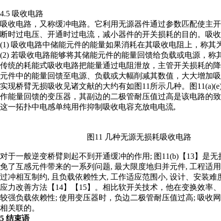
4.5 吸收电路
吸收电路，又称缓冲电路。它利用无源器件通过参数匹配使主
断时过电压、开通时过电流，减小器件的开关损耗的目的。吸收
(1) 吸收电路中储能元件的能量如果消耗在其吸收电阻上，称其
(2) 若吸收电路能够将其储能元件的能量回馈给负载或电源，
传统的耗能式吸收电路把能量通过电阻泄放，主管开关损耗的
元件中的能量回馈至电源、负载或大幅削减其数值，大大增加吸
实现桥臂无损吸收见诸文献的大约有如图11所示几种。图11(a)
作能量回馈的变压器，其副边的二极管耐压值过高是该电路的致命弱点; 
这一拓扑中电感单纯用作抑制吸收电容充放电电流,
图11 几种无源无损耗吸收电路
对于一般逆变桥臂则起不到开通缓冲的作用; 图11(b)【13】是
免了互感元件带来的一系列问题, 最大限度地归并元件, 工程适
过冲相互制约, 且负载依赖性大, 工作适应范围小, 设计、安
应力改善方法【14】【15】。相比软开关技术，他在变换效率
较强负载依赖性; 使用变压器时，负边二极管耐压值过高; 吸
相关联的。
5 结束语