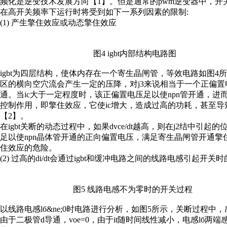
频化是逆变技术发展方向【1】。但是通常的pwm逆变器中，
在高开关频率下运行时将受到如下一系列因素的限制:
(1) 产生擎住效应或动态擎住效应
图4 igbt内部结构电路图
igbt为四层结构，使体内存在一个寄生晶闸管，等效电路如图4所
区的横向空穴流会产生一定的压降，对j3来说相当于一个正偏置
通。当ic大于一定程度时，该正偏置电压足以使npn管开通，进
控制作用，即擎住效应，它使ic增大，造成过高的功耗，甚至导致
【2】。
在igbt关断的动态过程中，如果dvce/dt越高，则在j2结中引起的
足以使npn晶体管开通的正向偏置电压，满足寄生晶闸管开通擎住
住效应的危险。
(2) 过高的di/dt会通过igbt和缓冲电路之间的线路电感引起开关
图5 线路电感不为零时的开关过程
以线路电感lб&ne;0时电路进行分析，如图5所示，关断过程中，感性
由于二极管d导通，voe=0，由于it随时间线性减小，电感lб两端感应电压v