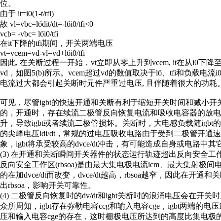
位。
由于 it=i0(1-t/tfi)
故 vl=vbc=lбdit/dt=-lбi0/tfi<0
vcb= -vbc= lбi0/tfi
在it下降的tfi期间，开关两端电压
vt=vcem=vd-vl=vd+lбi0/tfi
因此, 在关断过程一开始，vt立即从零上升到vcem, it在从i0下降至零期
vd，如图5(b)所示。vcem超过vd的数值取决于lб、tfi和负载电流i
电流过大都会引起关断时元件严重过电压, 且伴随着很大的功耗
可见，尽管igbt的快速开通和关断有利于缩短开关时间和减小
的，开通时，存在续流二极管反向恢复电流和吸收电容器的放电电
升，导致igbt或者续流二极管损坏。关断时，大电感负载随ig
的尖峰电压ldi/dt，常规的过电压吸收电路由于受到二极管开
象，igbt将承受较高的dvce/dt冲击，有可能造成自身或电路
(3) 在开通和关断瞬间开关器件的状态运行轨迹超出反向安全工作区(r
反向安全工作区(rbsoa)是由最大集电极电流icm、最大集射极间电压
的在加dvce/dt而改变，dvce/dt越高，rbsoa越窄，因此在
出rbsoa，影响开关可靠性。
(4) 二极管反向恢复时的dv/dt和igbt关断时的浪涌电压会在开
众所周知，igbt存在弥勒电容ccg和输入电容cge，igbt两端
压和输入电容cge的存在，这时栅极电压所达到的高度比集电