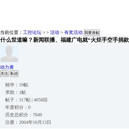
当前位置：
工控论坛
> >
活动
>
有奖活动
我要发帖
什么世道嘛？新闻联播、福建广电就“火炬手空手捐款
动力勇
关注
私信
精华：19帖
求助：1帖
帖子：317帖 | 4058回
年度积分：0
历史总积分：7849
注册：2004年10月13日