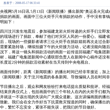
发表于：2008-05-17 06:33:41
央视网5月16日讯 5月13日《新闻联播》播出新闻“奥运圣火
捐款的画面。画面中三位火炬手只有捐款的动作，手中没有拿
明如下：
四川汶川发生地震后，参加福建龙岩火炬传递的火炬手们立即
的现场进行了捐款，奉献了他们对灾区人民的一份爱心。福建
后，现场的一些摄影者请求三位火炬手在捐款箱前再次走过合
需要紧急转场，继续拍摄下午的火炬接力活动，记者没能向随
况下，将这一镜头和捐款活动的画面一起传送回福建广电集团
材，福建广电集团新闻中心通联部负责人在新闻中心稿件还没
长度近2分钟的捐款活动素材在当天传到中央电视台。
画面传到时，距离《新闻联播》的播出时间已经非常接近，加上
《新闻联播》关于汶川地震的各条新闻。导致编辑人员在时间非
节目播出之后，观众和网友纷纷打来电话提出质疑和批评。经
结束庆典仪式上，包括画面中的三个年轻人在内的火炬手们都
并就这一不该出现的失误向广大观众道歉。这次误编画面的播
致歉。我们会在全力作好当下抗震救灾报道的同时，确保播出的
中，繁忙不忘安全，紧张不能失误，把我们的节目做好。