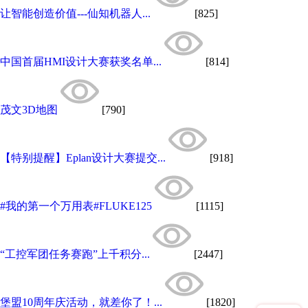
让智能创造价值---仙知机器人...
[825]
中国首届HMI设计大赛获奖名单...
[814]
茂文3D地图
[790]
【特别提醒】Eplan设计大赛提交...
[918]
#我的第一个万用表#FLUKE125
[1115]
“工控军团任务赛跑”上千积分...
[2447]
堡盟10周年庆活动，就差你了！...
[1820]