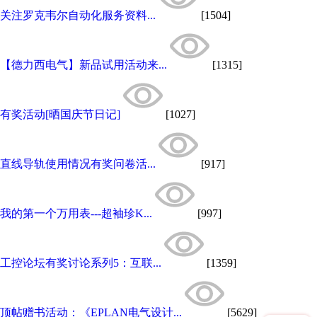
关注罗克韦尔自动化服务资料...
[1504]
【德力西电气】新品试用活动来...
[1315]
有奖活动[晒国庆节日记]
[1027]
直线导轨使用情况有奖问卷活...
[917]
我的第一个万用表---超袖珍K...
[997]
工控论坛有奖讨论系列5：互联...
[1359]
顶帖赠书活动：《EPLAN电气设计...
[5629]