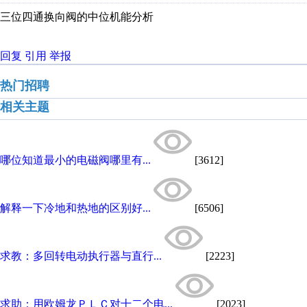
三位四通换向阀的中位机能分析
回复
引用
举报
热门招聘
相关主题
哪位知道最小的电磁阀哪里有...
[3612]
解释一下冷地和热地的区别好...
[6506]
求教：多回转电动执行器与直行...
[2223]
求助：用欧姆龙ＰＬＣ对十二个电...
[2023]