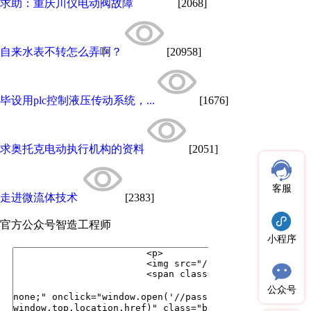
求助：重庆川仪电动阀故障
[2068]
自来水表不转怎么弄啊？
[20958]
毕设用plc控制液压传动系统，...
[1676]
求奥托克电动执行机构的资料
[2051]
客服
走进微流体技术
[2383]
官方公众号
智造工程师
小程序
公众号