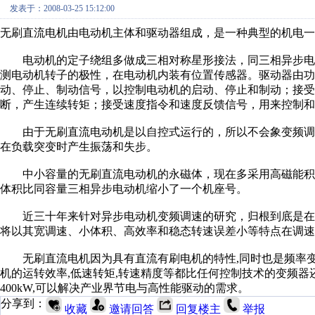
发表于：2008-03-25 15:12:00
无刷直流电机由电动机主体和驱动器组成，是一种典型的机电
电动机的定子绕组多做成三相对称星形接法，同三相异步电
测电动机转子的极性，在电动机内装有位置传感器。驱动器由功
动、停止、制动信号，以控制电动机的启动、停止和制动；接
断，产生连续转矩；接受速度指令和速度反馈信号，用来控制
由于无刷直流电动机是以自控式运行的，所以不会象变频调
在负载突变时产生振荡和失步。
中小容量的无刷直流电动机的永磁体，现在多采用高磁能积的稀
体积比同容量三相异步电动机缩小了一个机座号。
近三十年来针对异步电动机变频调速的研究，归根到底是在
将以其宽调速、小体积、高效率和稳态转速误差小等特点在调
无刷直流电机因为具有直流有刷电机的特性,同时也是频率变化的
机的运转效率,低速转矩,转速精度等都比任何控制技术的变频器还
400kW,可以解决产业界节电与高性能驱动的需求。
分享到：
收藏
邀请回答
回复楼主
举报